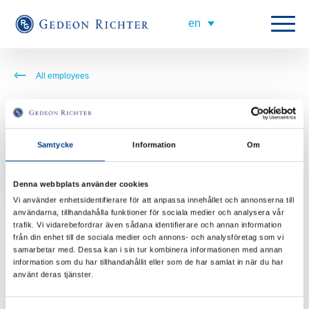
All employees
PR AND DIGITAL SOLUTION MANAGER
stokate@gedeonrichter.com
Samtycke
Information
Om
+4676899607
Denna webbplats använder cookies
Vi använder enhetsidentifierare för att anpassa innehållet och annonserna till
Short about Ellen
användarna, tillhandahålla funktioner för sociala medier och analysera vår
trafik. Vi vidarebefordrar även sådana identifierare och annan information
Ellen is our
Digital Solution Manager, which means that she is responsible
från din enhet till de sociala medier och annons- och analysföretag som vi
for our digital solutions and channels with the aim of increasing and
samarbetar med. Dessa kan i sin tur kombinera informationen med annan
constantly improving our digitalization. That involves, how we at best work
information som du har tillhandahållit eller som de har samlat in när du har
digitally, both internally and externally, to effectively communicate with the
använt deras tjänster.
outside world and our customers.