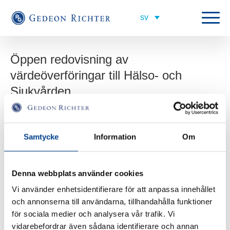
Öppen redovisning av
värdeöverföringar till Hälso- och
Sjukvården
EFPIA (European Federation of Pharmaceutical Industries and Association)
antog 2013 en ny etisk uppförandekod som innebär att värdeöverföringar i
form av exempelvis konsultarvoden från läkemedelsföretag till hälso- och
Samtycke
Information
Om
sjukvårdspersonal och hälso-och sjukvårdsorganisationer öppet skall
redovisas. Detta initiativ gäller hela Europa. Läkemedelsföretag som
agerar på den svenska marknaden kommer därför att publicera vilka
individer eller organisationer i Sverige som har fått värdeöverföringar under
Denna webbplats använder cookies
ett visst år, samt det sammanlagda värdet av dessa.
Vi använder enhetsidentifierare för att anpassa innehållet
Gedeon Richter Nordics arbetar för transparens vid interaktioner med
och annonserna till användarna, tillhandahålla funktioner
hälso- och sjukvårdspersonal/organisationer och att dessa transaktioner
för sociala medier och analysera vår trafik. Vi
registreras och rapporteras i enlighet med alla tillämpliga lokala krav för
vidarebefordrar även sådana identifierare och annan