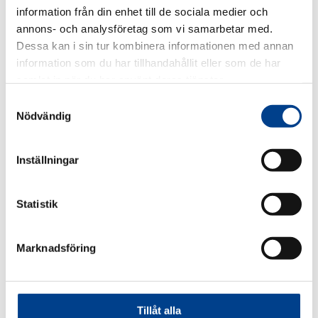
transparens.
information från din enhet till de sociala medier och
annons- och analysföretag som vi samarbetar med.
Nedan finns rapporten för Gedeon Richter Nordics värdeöverföringar till
hälso- och sjukvårdspersonal/organisationer.
Dessa kan i sin tur kombinera informationen med annan
information som du har tillhandahållit eller som de har
2018
samlat in när du har använt deras tjänster.
2019
Samtyckesval
Nödvändig
2020
2021
2022
Inställningar
2023
2024
Statistik
Island 2023
Marknadsföring
Island 2024
Tillåt alla