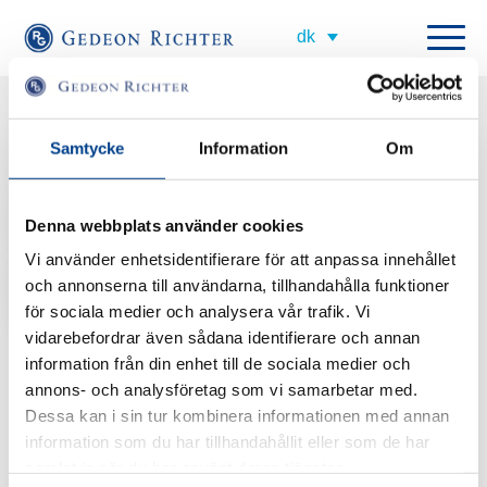
All employees
Samtycke
Information
Om
PR AND DIGITAL SOLUTION MANAGER
stokate@gedeonrichter.com
Denna webbplats använder cookies
Vi använder enhetsidentifierare för att anpassa innehållet
+4676899607
och annonserna till användarna, tillhandahålla funktioner
för sociala medier och analysera vår trafik. Vi
Short about Ellen
vidarebefordrar även sådana identifierare och annan
Ellen is our
Digital Solution Manager, which means that she is responsible
information från din enhet till de sociala medier och
for our digital solutions and channels with the aim of increasing and
annons- och analysföretag som vi samarbetar med.
constantly improving our digitalization. That involves, how we at best work
Dessa kan i sin tur kombinera informationen med annan
digitally, both internally and externally, to effectively communicate with the
information som du har tillhandahållit eller som de har
outside world and our customers.
samlat in när du har använt deras tjänster.