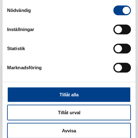
Ellen has several years of experience in working with digital marketing in
Samtyckesval
various forms and from different industries. Most recently, she comes from
Nödvändig
retail and also has experience from working on the agency side.
Ellen’s great passion is to constantly have ongoing projects with the family.
Inställningar
Statistik
Marknadsföring
Tillåt alla
Tillåt urval
Gedeon Richter Nordics AB
Barnhusgatan 22, 5tr, 111 23 Stockholm, Sweden
Omstilling:
+46 8 611 24 00
Avvisa
Privacy notice
|
Privacy notice lægemiddelovervågning og