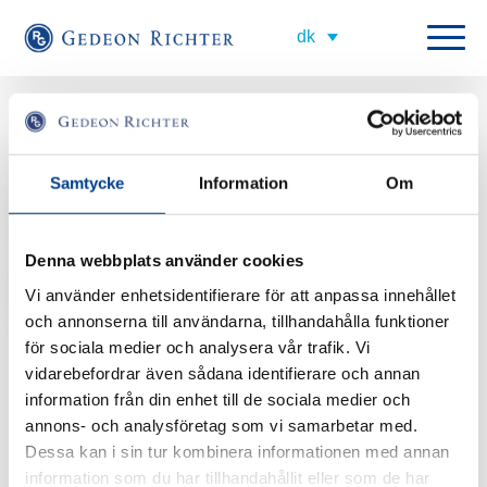
All employees
Medical Advisor
Samtycke
Information
Om
wadelle@gedeonrichter.com
Denna webbplats använder cookies
+46 733 54 23 25
Vi använder enhetsidentifierare för att anpassa innehållet
och annonserna till användarna, tillhandahålla funktioner
Erik er nordisk Medical Advisor. Det betyder, at han er ansvarlig for
medicinske projekter, ekspertgruppemøder og uddannelsesaktiviteter og
för sociala medier och analysera vår trafik. Vi
for at sikre, at alt det materiale, som vi udarbejder til læger,
vidarebefordrar även sådana identifierare och annan
sundhedspersonale og patienter, er korrekt ud fra et medicinsk perspektiv.
information från din enhet till de sociala medier och
annons- och analysföretag som vi samarbetar med.
Dessa kan i sin tur kombinera informationen med annan
Erik er uddannet farmaceut og har arbejdet med lægemiddeludvikling i
information som du har tillhandahållit eller som de har