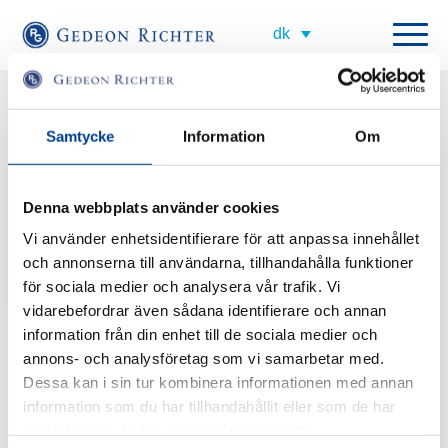
All employees
Samtycke
Information
Om
Commercial Manager Sweden
gunilla.allansson@gedeonrichter.eu
Denna webbplats använder cookies
Vi använder enhetsidentifierare för att anpassa innehållet
+46 703 17 07 21
och annonserna till användarna, tillhandahålla funktioner
för sociala medier och analysera vår trafik. Vi
Short about Gunilla
vidarebefordrar även sådana identifierare och annan
information från din enhet till de sociala medier och
annons- och analysföretag som vi samarbetar med.
Dessa kan i sin tur kombinera informationen med annan
information som du har tillhandahållit eller som de har
samlat in när du har använt deras tjänster.