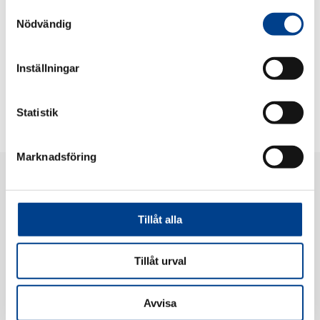
Samtyckesval
Nödvändig
Inställningar
Statistik
Marknadsföring
Tillåt alla
Tillåt urval
Gedeon Richter Nordics AB
Barnhusgatan 22, 5tr, 111 23 Stockholm, Sweden
Omstilling:
+46 8 611 24 00
Avvisa
Privacy notice
|
Privacy notice lægemiddelovervågning og