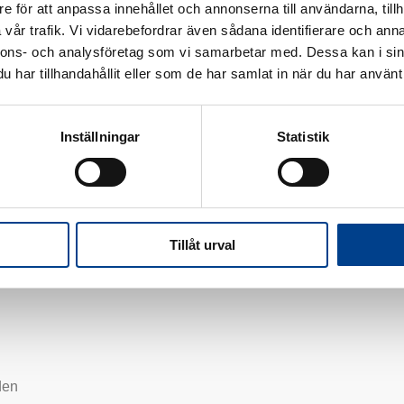
e för att anpassa innehållet och annonserna till användarna, tillh
vår trafik. Vi vidarebefordrar även sådana identifierare och anna
nnons- och analysföretag som vi samarbetar med. Dessa kan i sin
 stor interesse for heste. Hun er national dressurdommer og har 
har tillhandahållit eller som de har samlat in när du har använt 
 i mange år.
Inställningar
Statistik
Tillåt urval
den