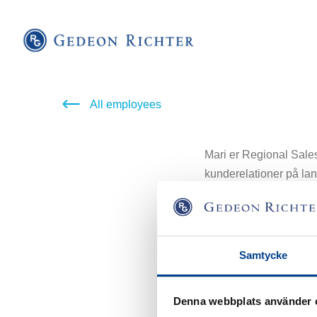
All employees
Mari er Regional Sales
kunderelationer på lan
Hun har tidligere arb
Samtycke
karriere i lægemiddeli
Plough. I løbet af år
praktiserende læger i 
Denna webbplats använder 