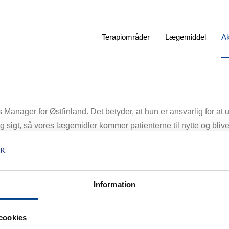
Terapiområder
Lægemiddel
Ak
 Manager for Østfinland. Det betyder, at hun er ansvarlig for at 
g sigt, så vores lægemidler kommer patienterne til nytte og blive
ejdet i medicinalvirksomheder som Stada, Schering-Plough og Ro
Information
ndustrien som marketingassistent, og hendes første job i branc
ene har hun arbejdet sammen med dermatologer, børnelæger, øres
hovedstadsregionen i Finland.
cookies