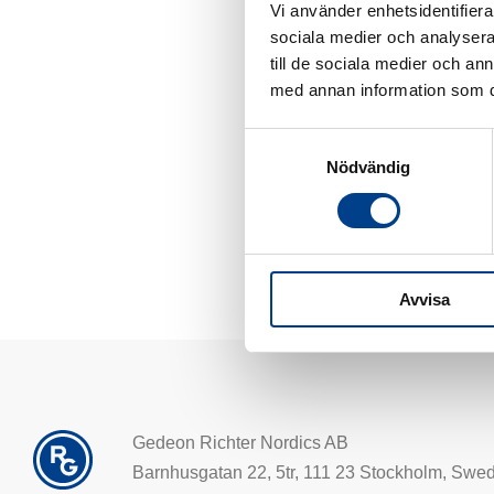
Vi använder enhetsidentifierar
sociala medier och analysera 
till de sociala medier och a
Mari har altid haft en
med annan information som du 
for Helsingfors Ryttare
Samtyckesval
Nödvändig
Avvisa
Gedeon Richter Nordics AB
Barnhusgatan 22, 5tr, 111 23 Stockholm, Swe