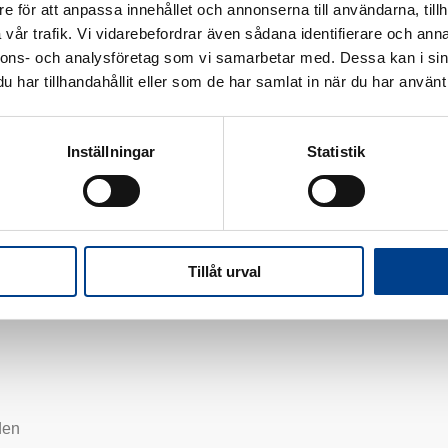
e för att anpassa innehållet och annonserna till användarna, tillh
e af sin fritid i stalden. Det har været hendes store passion, sid
vår trafik. Vi vidarebefordrar även sådana identifierare och anna
nnons- och analysföretag som vi samarbetar med. Dessa kan i sin
har tillhandahållit eller som de har samlat in när du har använt 
Inställningar
Statistik
Tillåt urval
den