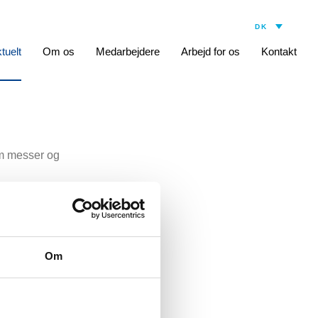
tuelt
Om os
Medarbejdere
Arbejd for os
Kontakt
som messer og
arketingkoordinator
Om