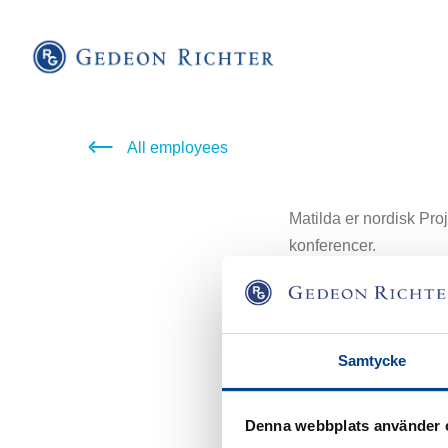
All employees
Matilda er nordisk Proj
konferencer.
Matilda har tidligere 
Samtycke
hos Arvid Nordquist.
Denna webbplats använder 