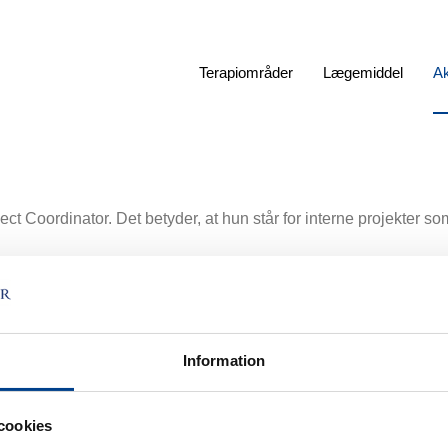
Terapiområder
Lægemiddel
Ak
ect Coordinator. Det betyder, at hun står for interne projekter 
koordineret lignende projekter i vinbranchen, blandt andet som m
Information
cookies