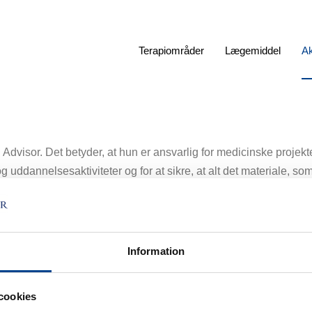
Terapiområder
Lægemiddel
Ak
Advisor. Det betyder, at hun er ansvarlig for medicinske projekte
ddannelsesaktiviteter og for at sikre, at alt det materiale, som 
le og patienter, er korrekt ud fra et medicinsk perspektiv.
Information
omedicin på Uppsala Universitet forskede Mia i reproduktionsmed
ka Institut i 2008. Derefter har hun arbejdet i lægemiddelindustr
ager og sidenhen i forskellige funktioner inden for Medical Aff
cookies