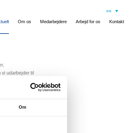
tuelt
Om os
Medarbejdere
Arbejd for os
Kontakt
r,
vi udarbejder til
Om
icin. Hun fik sin
ien, først som
airs og kvindesundhed.