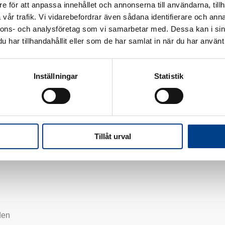
e för att anpassa innehållet och annonserna till användarna, tillh
vår trafik. Vi vidarebefordrar även sådana identifierare och anna
nnons- och analysföretag som vi samarbetar med. Dessa kan i sin
et allerbedst, når hun dyrker diverse udendørsaktiviteter sammen 
har tillhandahållit eller som de har samlat in när du har använt 
på sine tre sønners idrætsaktiviteter.
Inställningar
Statistik
Tillåt urval
den