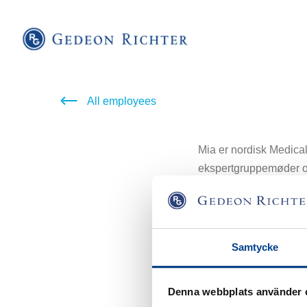
All employees
Mia er nordisk Medical 
ekspertgruppemøder og u
læger, sundhedspersona
Samtycke
Efter sin eksamen i bi
doktorgrad på Karolins
Regulatory Affairs Man
Denna webbplats använder 