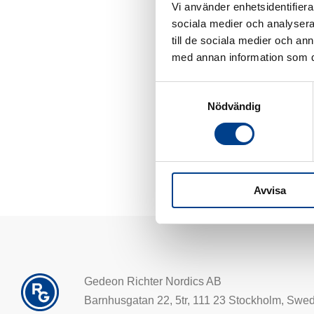
Vi använder enhetsidentifierar
sociala medier och analysera 
till de sociala medier och a
I sin fritid har hun d
med annan information som du 
bruger også megen tid 
Samtyckesval
Nödvändig
Avvisa
Gedeon Richter Nordics AB
Barnhusgatan 22, 5tr, 111 23 Stockholm, Swe