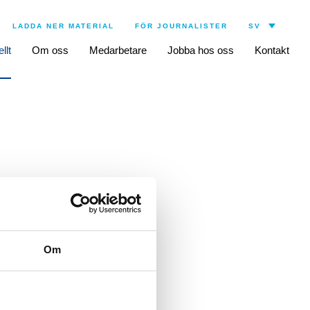
LADDA NER MATERIAL
FÖR JOURNALISTER
llt
Om oss
Medarbetare
Jobba hos oss
Kontakt
ebär att hon ansvarar
 till nytta och används
Om
 2000 inom
a samt Astellas