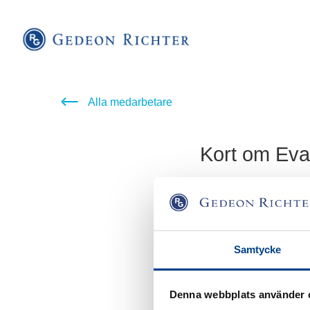
Alla medarbetare
Kort om Eva
Eva är Regional Sales
för att långsiktigt utv
på rätt sätt.
Samtycke
Eva har en bakgrund s
läkemedelsindustrin. 
Pharma inom terapiomr
Denna webbplats använder 