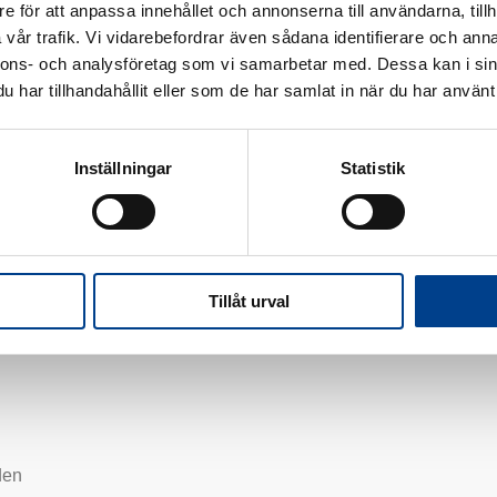
e för att anpassa innehållet och annonserna till användarna, tillh
va kultur, historia, natur – och reser och rider därför så ofta hon 
vår trafik. Vi vidarebefordrar även sådana identifierare och anna
nnons- och analysföretag som vi samarbetar med. Dessa kan i sin
har tillhandahållit eller som de har samlat in när du har använt 
Inställningar
Statistik
Tillåt urval
den