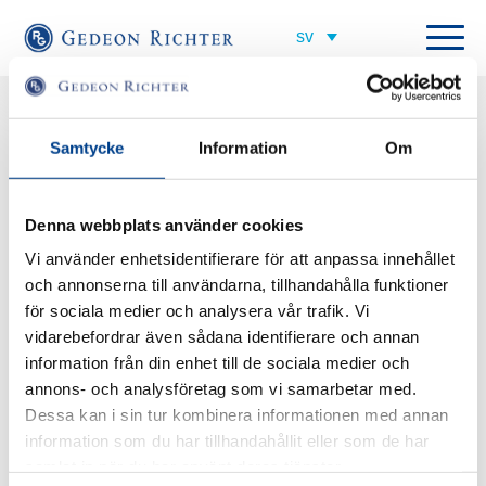
Benskörhet
Samtycke
Information
Om
Osteoporos eller benskörhet uppstår när kroppen bryter ner mer ben än
den bygger upp. Skelettet blir skört vilket gör att frakturer oftare uppstår.
Ibland uppstår frakturer även vid obetydlig påfrestning. En fraktur är ofta det
Denna webbplats använder cookies
första tecknet på benskörhet och osteoporos kallas därför ofta för en tyst
sjukdom. Vanligaste osteoporosfrakturerna är benbrott i handleder, höfter,
Vi använder enhetsidentifierare för att anpassa innehållet
ryggkotor eller överarmar.
och annonserna till användarna, tillhandahålla funktioner
för sociala medier och analysera vår trafik. Vi
Efter att kvinnor genomgått klimakteriet blir osteoporos vanligare hos
kvinnor än hos män. Det beror på att östrogen har en skyddande effekt på
vidarebefordrar även sådana identifierare och annan
benmassan. När kvinnor passerar menopaus så produceras mindre
information från din enhet till de sociala medier och
östrogen vilket leder till att benmassan minskar kraftigt.
annons- och analysföretag som vi samarbetar med.
Dessa kan i sin tur kombinera informationen med annan
information som du har tillhandahållit eller som de har
samlat in när du har använt deras tjänster.