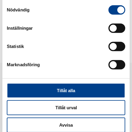
Samtyckesval
Nödvändig
Inställningar
Statistik
Marknadsföring
Tillåt alla
Tillåt urval
Gedeon Richter Nordics AB
Barnhusgatan 22, 5tr, 111 23 Stockholm, Sweden
Telefon:
+46 8 611 24 00
Avvisa
Privacy Notice
|
Privacy Notice Farmakovigilans & medicinsk