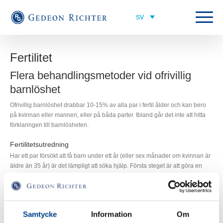
Fertilitet
Flera behandlingsmetoder vid ofrivillig
barnlöshet
Ofrivillig barnlöshet drabbar 10-15% av alla par i fertil ålder och kan bero
på kvinnan eller mannen, eller på båda parter. Ibland går det inte att hitta
förklaringen till barnlösheten.
Fertilitetsutredning
Har ett par försökt att få barn under ett år (eller sex månader om kvinnan är
äldre än 35 år) är det lämpligt att söka hjälp. Första steget är att göra en
fertilitetsutredning. Vid utredningen analyseras bland
annat äggstocksreserven, det vill säga antalet omogna ägg i äggstockarna
hos kvinnan, samt antalet spermier och dess kvalitet hos mannen. Därefter
kan den mest lämpliga behandlingsmetoden rekommenderas i dialog med
Samtycke
Information
Om
varje enskilt par. Vid valet av metod tas alltid hänsyn till hur långvarig