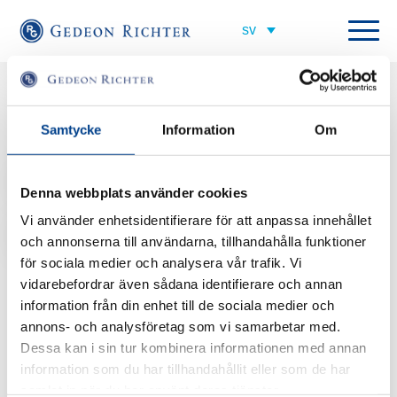
Alla medarbetare
Samtycke
Information
Om
Field Market Access Manager
ingrid.ojefors@gedeonrichter.eu
Denna webbplats använder cookies
+46 725 52 74 73
Vi använder enhetsidentifierare för att anpassa innehållet
och annonserna till användarna, tillhandahålla funktioner
Kort om Ingrid
för sociala medier och analysera vår trafik. Vi
vidarebefordrar även sådana identifierare och annan
Ingrid är Field Market Access Manager i Norden. Det innebär att hon
information från din enhet till de sociala medier och
arbetar med hälsoekonomi och subventionsansökningar i Norden.
annons- och analysföretag som vi samarbetar med.
Ingrid är apotekare i grunden och har arbetat inom läkemedelsindustrin
Dessa kan i sin tur kombinera informationen med annan
sedan 2007. I början arbetade Ingrid som Key Account Manager med de
information som du har tillhandahållit eller som de har
stora områdena diabetes på Eli Lilly och sedan allergi och kvinnohälsa på
samlat in när du har använt deras tjänster.