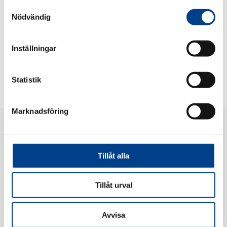
Samtyckesval
Nödvändig
Inställningar
Statistik
Marknadsföring
Tillåt alla
Tillåt urval
Gedeon Richter Nordics AB
Barnhusgatan 22, 5tr, 111 23 Stockholm, Sweden
Telefon:
+46 8 611 24 00
Avvisa
Privacy Notice
|
Privacy Notice Farmakovigilans & medicinsk