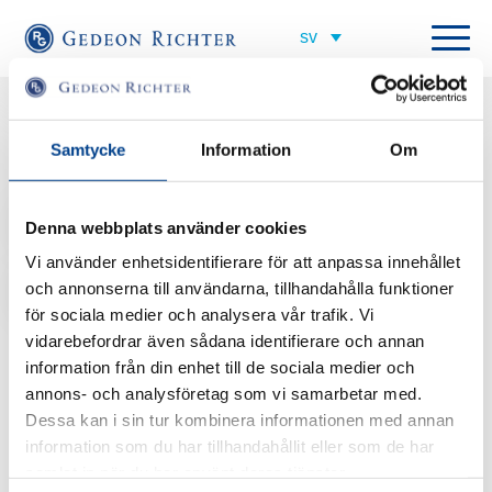
Alla medarbetare
Samtycke
Information
Om
Finance Director
goldkuhl@gedeonrichter.com
Denna webbplats använder cookies
Vi använder enhetsidentifierare för att anpassa innehållet
+46 707 18 07 88
och annonserna till användarna, tillhandahålla funktioner
för sociala medier och analysera vår trafik. Vi
vidarebefordrar även sådana identifierare och annan
information från din enhet till de sociala medier och
annons- och analysföretag som vi samarbetar med.
Dessa kan i sin tur kombinera informationen med annan
information som du har tillhandahållit eller som de har
samlat in när du har använt deras tjänster.