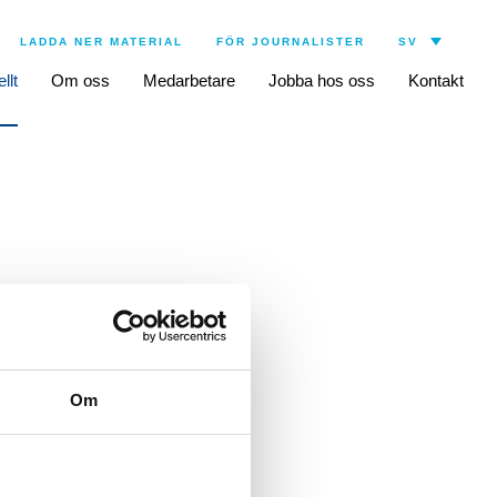
LADDA NER MATERIAL
FÖR JOURNALISTER
llt
Om oss
Medarbetare
Jobba hos oss
Kontakt
ar för att långsiktigt
nds på rätt sätt.
ogi, urologi,
Om
anager och
lsammans med sin familj