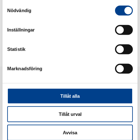
Samtyckesval
Även om han gillar att jobba, så vill han helst bara åka skidor eller segla
Nödvändig
tillsammans med familjen.
Inställningar
Statistik
Marknadsföring
Tillåt alla
Tillåt urval
Gedeon Richter Nordics AB
Barnhusgatan 22, 5tr, 111 23 Stockholm, Sweden
Telefon:
+46 8 611 24 00
Avvisa
Privacy Notice
|
Privacy Notice Farmakovigilans & medicinsk