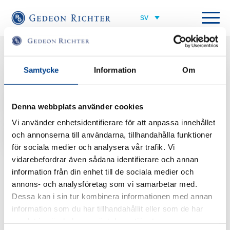
Alla medarbetare
Samtycke
Information
Om
Managing Director
jonssonm@gedeonrichter.com
Denna webbplats använder cookies
Vi använder enhetsidentifierare för att anpassa innehållet
+46 733 20 65 29
och annonserna till användarna, tillhandahålla funktioner
för sociala medier och analysera vår trafik. Vi
Kort om Mats
vidarebefordrar även sådana identifierare och annan
Mats är VD på Gedeon Richter. Det innebär att han är ansvarig för hela
information från din enhet till de sociala medier och
Gedeon Richters verksamhet i Norden.
annons- och analysföretag som vi samarbetar med.
Dessa kan i sin tur kombinera informationen med annan
Mats har jobbat med läkemedel sedan 1996 och med kvinnohälsa sedan
information som du har tillhandahållit eller som de har
1999, bland annat varit kommunikationschef på Organon och
samlat in när du har använt deras tjänster.
affärsområdeschef på Schering-Plough och MSD.