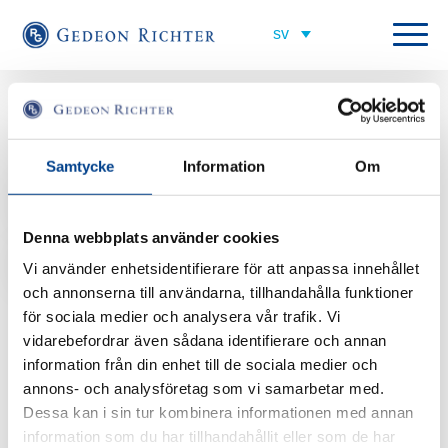
Alla medarbetare
Head of Nordics Sales Team Women's Health
Samtycke
Information
Om
susanne.bergsten@gedeonrichter.eu
Denna webbplats använder cookies
+46 703 55 08 16
Vi använder enhetsidentifierare för att anpassa innehållet
och annonserna till användarna, tillhandahålla funktioner
Kort om Susanne
för sociala medier och analysera vår trafik. Vi
Susanne är Head of Nordics Sales Team Women’s Health med
vidarebefordrar även sådana identifierare och annan
personalansvar för alla Sales Manager Women’s Health i Norden. Hon är
information från din enhet till de sociala medier och
ansvarig för att de får utbildning, träning och personlig utveckling. Hennes
annons- och analysföretag som vi samarbetar med.
målsättning är att alltid vara motiverande och inspirerande.
Dessa kan i sin tur kombinera informationen med annan
Susanne har en bakgrund som sjuksköterska på barn- och kvinnoklinik och
information som du har tillhandahållit eller som de har