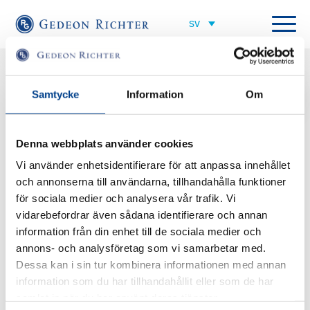
Alla nyheter
Dela
AKTUELLT
Samtycke
Information
Om
God Jul och Gott Nytt År
Denna webbplats använder cookies
2020-12-21
Vi använder enhetsidentifierare för att anpassa innehållet
https://youtu.be/8eKjN5OErPM
och annonserna till användarna, tillhandahålla funktioner
för sociala medier och analysera vår trafik. Vi
vidarebefordrar även sådana identifierare och annan
information från din enhet till de sociala medier och
annons- och analysföretag som vi samarbetar med.
Dessa kan i sin tur kombinera informationen med annan
information som du har tillhandahållit eller som de har
samlat in när du har använt deras tjänster.