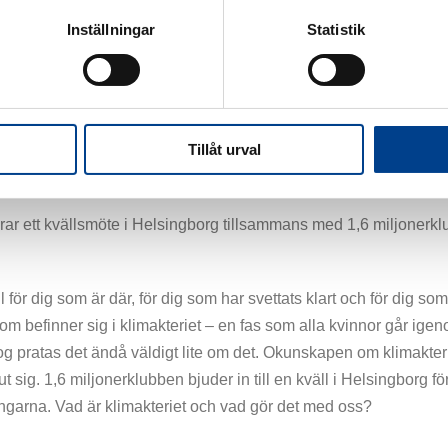
Inställningar
Statistik
riet – vad gör det med os
Tillåt urval
ar ett kvällsmöte i Helsingborg tillsammans med 1,6 miljonerkl
 för dig som är där, för dig som har svettats klart och för dig so
m befinner sig i klimakteriet – en fas som alla kvinnor går igen
g pratas det ändå väldigt lite om det. Okunskapen om klimakte
t sig. 1,6 miljonerklubben bjuder in till en kväll i Helsingborg för
ngarna. Vad är klimakteriet och vad gör det med oss?