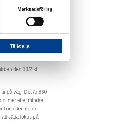
Marknadsföring
Dela
s?
Tillåt alla
ubben den 13/2 kl
m är på väg. Det är 880
om, mer eller mindre
riet och den egna
 att sätta fokus på