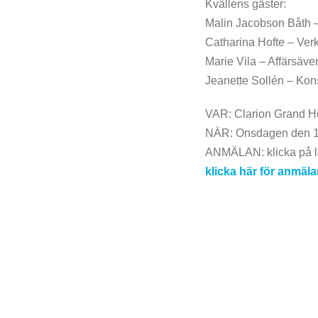
Kvällens gäster:
Malin Jacobson Båth 
Catharina Hofte – Ver
Marie Vila – Affärsäve
Jeanette Sollén – Kons
VAR: Clarion Grand Ho
NÄR: Onsdagen den 1
ANMÄLAN: klicka på län
klicka här för anmäl