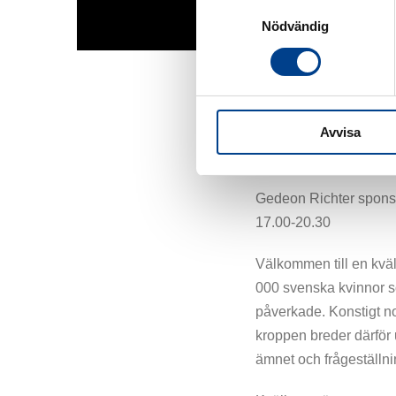
Samtyckesval
Nödvändig
AKTUELLT
Klimakte
Avvisa
2019-02-04
Gedeon Richter sponsr
17.00-20.30
Välkommen till en kväll
000 svenska kvinnor so
påverkade. Konstigt no
kroppen breder därför u
ämnet och frågeställni