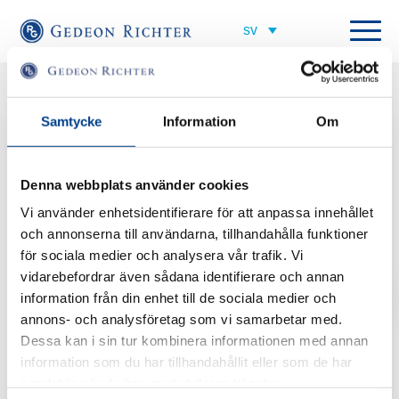
Alla nyheter
Samtycke
Information
Om
Denna webbplats använder cookies
Vi använder enhetsidentifierare för att anpassa innehållet
och annonserna till användarna, tillhandahålla funktioner
för sociala medier och analysera vår trafik. Vi
vidarebefordrar även sådana identifierare och annan
Dela
AKTUELLT
information från din enhet till de sociala medier och
annons- och analysföretag som vi samarbetar med.
Nytt självtest ska öka kännedomen om
Dessa kan i sin tur kombinera informationen med annan
dolda sjukdomen myom
information som du har tillhandahållit eller som de har
samlat in när du har använt deras tjänster.
2017-01-29