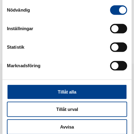
Samtyckesval
8 av 10 kvinnor vet inte hur mycket mens som är normalt och när de bör
Nödvändig
söka hjälp för sina rikliga blödningar – det vanligaste symtomet på
sjukdomen myom. För att hjälpa kvinnor tog vi fram det digitala självtestet
80ml med nio frågor.
Här hittas självtestet
. Dela gärna testet!
Inställningar
Statistik
Marknadsföring
Tillåt alla
Tillåt urval
Gedeon Richter Nordics AB
Barnhusgatan 22, 5tr, 111 23 Stockholm, Sweden
Telefon:
+46 8 611 24 00
Avvisa
Privacy Notice
|
Privacy Notice Farmakovigilans & medicinsk