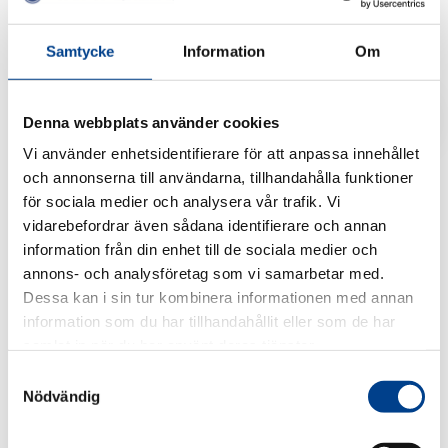
Samtycke
Information
Om
Dela
AKTUELLT
Denna webbplats använder cookies
Wrap For Women – det exklusiva
Vi använder enhetsidentifierare för att anpassa innehållet
och annonserna till användarna, tillhandahålla funktioner
julpappret som gör gott
för sociala medier och analysera vår trafik. Vi
2018-12-06
vidarebefordrar även sådana identifierare och annan
information från din enhet till de sociala medier och
Förra årets succé är tillbaka – även i år har vi tagit fram
annons- och analysföretag som vi samarbetar med.
vårt vackra, specialdesignade julpapper som gör skillnad
Dessa kan i sin tur kombinera informationen med annan
för kvinnor. Varje såld rulle bidrar till ett hygien-kit till en
information som du har tillhandahållit eller som de har
kvinna på flykt, genom Röda Korset. Initiativet, Wrap For
samlat in när du har använt deras tjänster.
Women, bygger på tanken att man kan göra gott samtidigt
Samtyckesval
som man slår in årets julklappar. Pappersarken är
Nödvändig
förpackade i en svart rulle som du kan ge bort i present
som den är. Även i år finns pappret i begränsad upplaga.