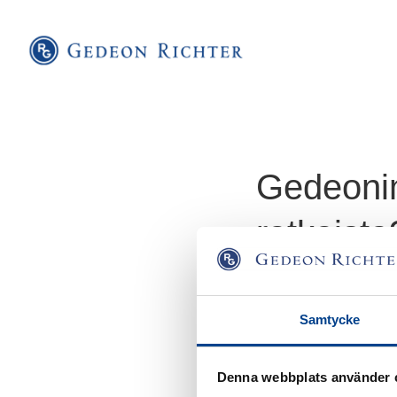
Gedeonin
ratkaista
Gedeonin joulupähkinä
Alkaa
Samtycke
Denna webbplats använder 