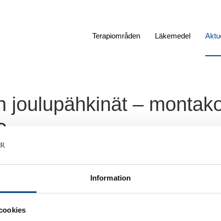
Terapiområden
Läkemedel
Aktue
 joulupähkinät – montako
?
t – montako osaat ratkaista?
Information
cookies