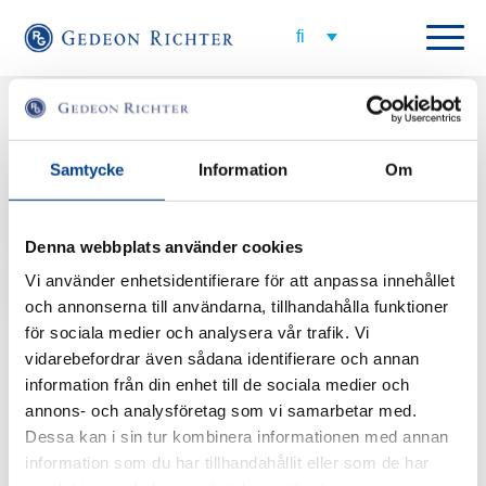
All employees
National Sales Manager Fertility, Denmark
Samtycke
Information
Om
holbyj@gedeonrichter.com
Denna webbplats använder cookies
+45 20 87 62 46
Vi använder enhetsidentifierare för att anpassa innehållet
och annonserna till användarna, tillhandahålla funktioner
Jeanne Holby
för sociala medier och analysera vår trafik. Vi
vidarebefordrar även sådana identifierare och annan
Jeanne on Tanskan National Sales Manager Fertility. Hän vastaa
yhteistyöstä Tanskan IVF-klinikoiden kanssa. Jeanne toimi aiemmin
information från din enhet till de sociala medier och
samoissa tehtävissä Finox Biotechissa, joka on vuodesta 2017 kuulunut
annons- och analysföretag som vi samarbetar med.
Gedeon Richteriin.
Dessa kan i sin tur kombinera informationen med annan
information som du har tillhandahållit eller som de har
Jeanne on kandidaatin tutkinto kansainvälisestä markkinoinnista ja hän on