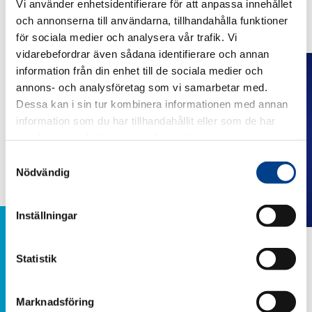
Vi använder enhetsidentifierare för att anpassa innehållet
och annonserna till användarna, tillhandahålla funktioner
Lue lisää Gedeon Richterin toiminnasta maailmassa osoitteessa
richter.hu
för sociala medier och analysera vår trafik. Vi
vidarebefordrar även sådana identifierare och annan
information från din enhet till de sociala medier och
annons- och analysföretag som vi samarbetar med.
Dessa kan i sin tur kombinera informationen med annan
information som du har tillhandahållit eller som de har
samlat in när du har använt deras tjänster.
Samtyckesval
Nödvändig
Inställningar
Luomme uusia
Statistik
standardeja
Tekomme kertovat meistä enemmän kuin
se, mitä me sanomme.
Marknadsföring