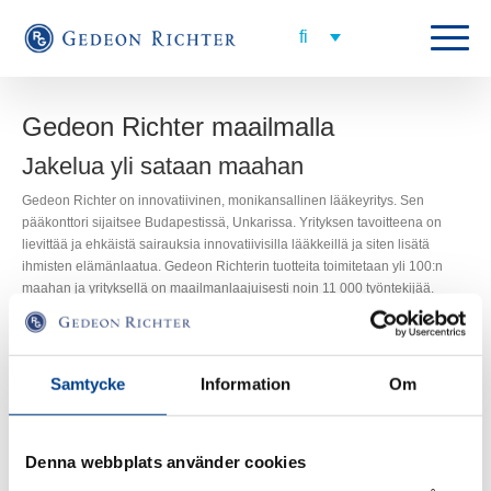
Gedeon Richter maailmalla
Jakelua yli sataan maahan
Gedeon Richter on innovatiivinen, monikansallinen lääkeyritys. Sen
pääkonttori sijaitsee Budapestissä, Unkarissa. Yrityksen tavoitteena on
lievittää ja ehkäistä sairauksia innovatiivisilla lääkkeillä ja siten lisätä
ihmisten elämänlaatua. Gedeon Richterin tuotteita toimitetaan yli 100:n
maahan ja yrityksellä on maailmanlaajuisesti noin 11 000 työntekijää.
Yritys keskittyy pääasiassa hyvänlaatuisten gynekologisten sekä
keskushermostollisten sairauksien hoitoon. Alkuperäistutkimusta Richterillä
tekee noin 1 000 työtekijää. Yritys valmistaa yli 200:a lääkettä;
Samtycke
Information
Om
alkuperäislääkkeitä, geneerisiä sekä lisensoituja lääkkeitä. Näiden avulla
luodaan tehokasta, modernia ja hintansa arvoista hoitoa useimmilla
terapia-alueilla. Gynekologia on erittäin tärkeä terapia-alue Gedeon
Denna webbplats använder cookies
Richterille. Yritys on yksi harvoista koko maailmassa, joka tarjoaa laajan
tuotevalikoiman juuri tällä alalla.