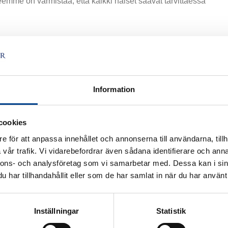
emme on varmistaa, että kaikki naiset saavat tarvittaessa
Information
cookies
e för att anpassa innehållet och annonserna till användarna, tillh
vår trafik. Vi vidarebefordrar även sådana identifierare och anna
nnons- och analysföretag som vi samarbetar med. Dessa kan i sin
har tillhandahållit eller som de har samlat in när du har använt 
Inställningar
Statistik
Elä hyvää elämää