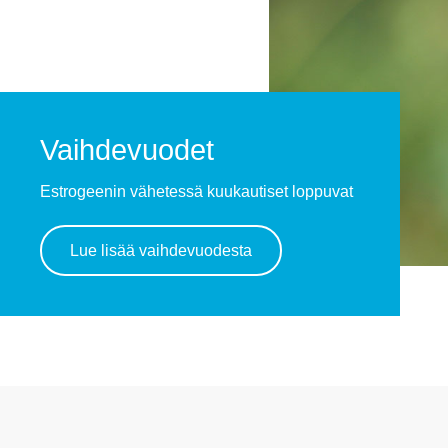
Vaihdevuodet
Estrogeenin vähetessä kuukautiset loppuvat
Lue lisää vaihdevuodesta