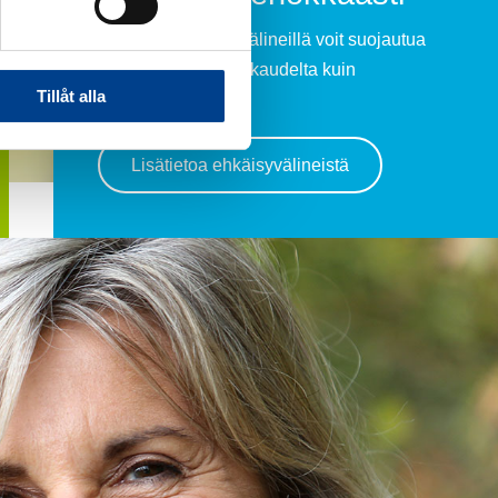
Nykyisillä ehkäisyvälineillä voit suojautua
tehokkaasti niin raskaudelta kuin
Tillåt alla
sukupuolitaudeilta.
Lisätietoa ehkäisyvälineistä