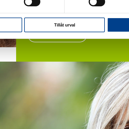
50 %:lla 18–51-vuotiaista naisista on
myoomia - sinäkin tunnet luultavasti jonkun.
Tillåt urval
Lue lisää myoomista