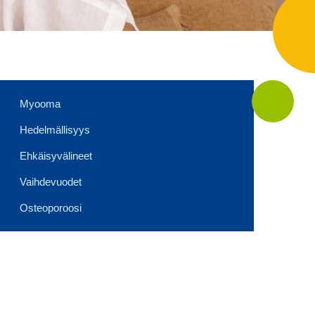
Myooma
Hedelmällisyys
Ehkäisyvälineet
Vaihdevuodet
Osteoporoosi