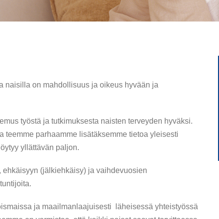
illa naisilla on mahdollisuus ja oikeus hyvään ja
emus työstä ja tutkimuksesta naisten terveyden hyväksi.
ja teemme parhaamme lisätäksemme tietoa yleisesti
löytyy yllättävän paljon.
ehkäisyyn (jälkiehkäisy) ja vaihdevuosien
untijoita.
joismaissa ja maailmanlaajuisesti läheisessä yhteistyössä