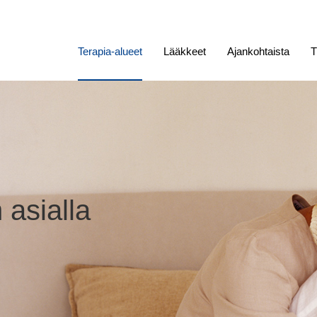
Terapia-alueet
Lääkkeet
Ajankohtaista
T
 asialla