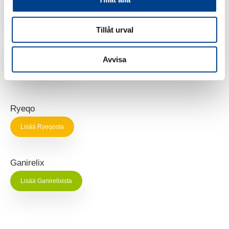
Lisää Vagiruxista
Tillåt urval
Esmya
Lisää Esmyasta
Avvisa
Ryeqo
Lisää Ryeqosta
Ganirelix
Lisää Ganirelixista