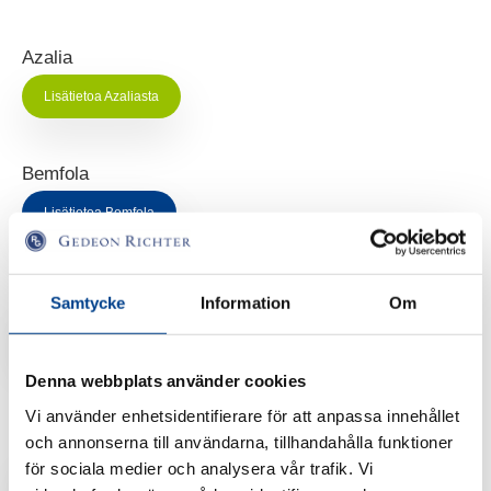
Azalia
Lisätietoa Azaliasta
Bemfola
Lisätietoa Bemfola
Cyclogest
Samtycke
Information
Om
Lisätietoa Cyclogest
Denna webbplats använder cookies
Vi använder enhetsidentifierare för att anpassa innehållet
Lenzetto
och annonserna till användarna, tillhandahålla funktioner
för sociala medier och analysera vår trafik. Vi
Lisätietoa Lenzettosta