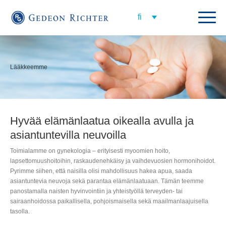
Lääkkeemme
Hyvää elämänlaatua oikealla avulla ja
asiantuntevilla neuvoilla
Toimialamme on gynekologia – erityisesti myoomien hoito,
lapsettomuushoitoihin, raskaudenehkäisy ja vaihdevuosien hormonihoidot.
Pyrimme siihen, että naisilla olisi mahdollisuus hakea apua, saada
asiantuntevia neuvoja sekä parantaa elämänlaatuaan. Tämän teemme
panostamalla naisten hyvinvointiin ja yhteistyöllä terveyden- tai
sairaanhoidossa paikallisella, pohjoismaisella sekä maailmanlaajuisella
tasolla.