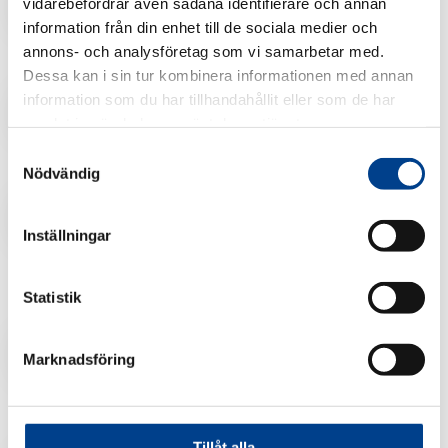
vidarebefordrar även sådana identifierare och annan
information från din enhet till de sociala medier och
annons- och analysföretag som vi samarbetar med.
Postinor
Dessa kan i sin tur kombinera informationen med annan
Lisätietoa Postinorista
information som du har tillhandahållit eller som de har
samlat in när du har använt deras tjänster.
Samtyckesval
Rigevidon
Nödvändig
Lisätietoa Rigevidon
Inställningar
Statistik
Drovelis
Lisää Droveliksesta
Marknadsföring
Vagirux
Tillåt alla