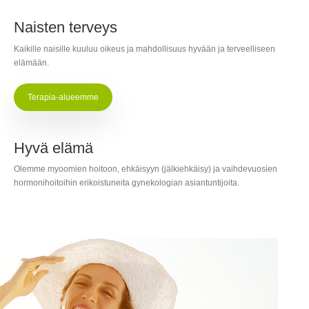
Naisten terveys
Kaikille naisille kuuluu oikeus ja mahdollisuus hyvään ja terveelliseen
elämään.
Terapia-alueemme
Hyvä elämä
Olemme myoomien hoitoon, ehkäisyyn (jälkiehkäisy) ja vaihdevuosien
hormonihoitoihin erikoistuneita gynekologian asiantuntijoita.