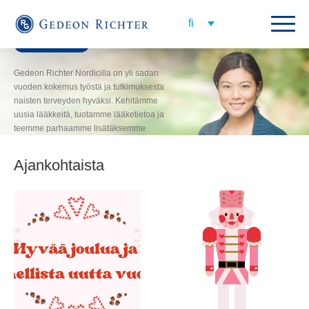
Yli sadan vuoden kokemus työstä
naisten terveyden hyväksi.
Lisätietoja meistä
Gedeon Richter Nordicilla on yli sadan
vuoden kokemus työstä ja tutkimuksesta
naisten terveyden hyväksi. Kehitämme
uusia lääkkeitä, tuotamme lääketietoa ja
teemme parhaamme lisätäksemme
tietoa yleisesti tunnetuista ja piilevistä
naisten sairauksista – joita löytyy
Ajankohtaista
yllättävän paljon.