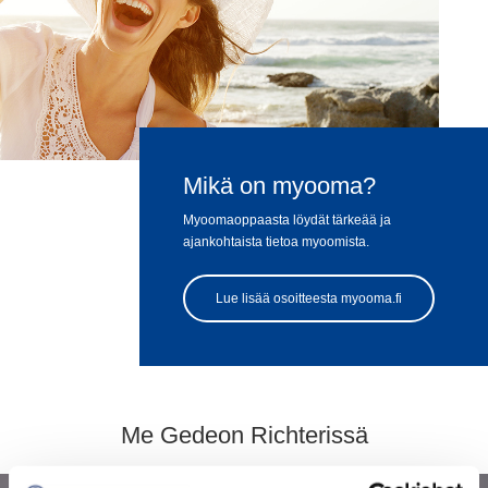
Mikä on myooma?
Myoomaoppaasta löydät tärkeää ja
ajankohtaista tietoa myoomista.
Lue lisää osoitteesta myooma.fi
Me Gedeon Richterissä