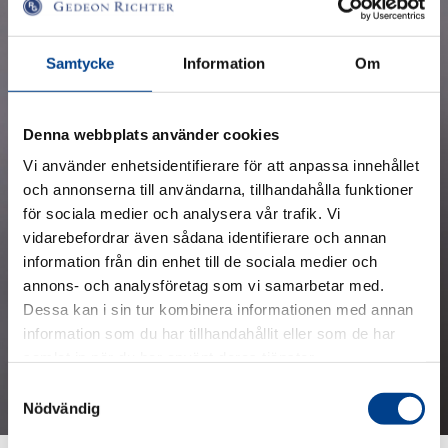
Samtycke
Information
Om
Denna webbplats använder cookies
Vi använder enhetsidentifierare för att anpassa innehållet
och annonserna till användarna, tillhandahålla funktioner
för sociala medier och analysera vår trafik. Vi
Idean toteuttamisen ei tarvitse olla
vidarebefordrar även sådana identifierare och annan
information från din enhet till de sociala medier och
vaikeaa
annons- och analysföretag som vi samarbetar med.
Dessa kan i sin tur kombinera informationen med annan
Mia Lindeberg, Medical Advisor
information som du har tillhandahållit eller som de har
samlat in när du har använt deras tjänster.
Tapaa Mia
Samtyckesval
Nödvändig