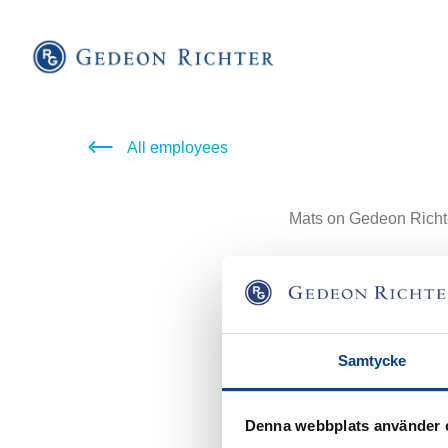
All employees
Mats on Gedeon Richter
Mats on työskennellyt 
vuodesta 1999 lähtien.
johtajana Schering-Plo
Samtycke
Mats pitää työnteosta 
Denna webbplats använder 