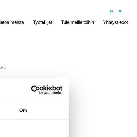
ietoa meistä
Työtekijät
Tule meille töihin
Yhteystiedot
sa.
veyden parissa
oiminta-alueen
Om
erheensä kanssa.