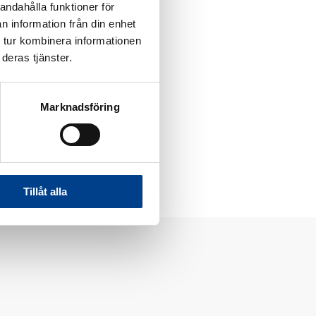
idwives and a
andahålla funktioner för
n information från din enhet
 tur kombinera informationen
 and well-being.
deras tjänster.
Marknadsföring
Tillåt alla