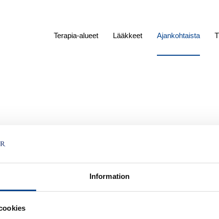
Terapia-alueet
Lääkkeet
Ajankohtaista
T
s Greetings from Gedeon
Information
 reminder to think about how we can help those who are in need.
 shows a visit we at Gedeon Richter Nordics recently made to a
cookies