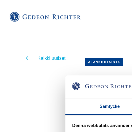
Kaikki uutiset
AJANKOHTAISTA
Christma
2022-12-22
Samtycke
This time of year is a
Our Christmas greeting
Denna webbplats använder 