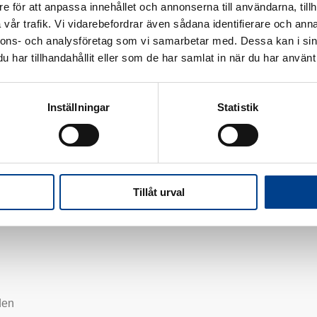
In partnership with Kvinna till Kvinna, together with Swedish m
e för att anpassa innehållet och annonserna till användarna, tillh
vår trafik. Vi vidarebefordrar även sådana identifierare och anna
nnons- och analysföretag som vi samarbetar med. Dessa kan i sin
 continue our commitment to supporting women’s rights, health,
har tillhandahållit eller som de har samlat in när du har använt 
very Merry Christmas and a Happy New 2023!
Inställningar
Statistik
.com/watch?v=YH7eKX9ig4M
Tillåt urval
den