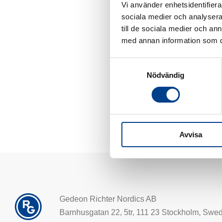
Akhaltsikhe, Georgia. 
Vi använder enhetsidentifierar
gynecologist.
sociala medier och analysera 
till de sociala medier och a
With your help, we can
med annan information som du 
Wishing all of you a 
Samtyckesval
Nödvändig
https://www.youtube
Avvisa
Gedeon Richter Nordics AB
Barnhusgatan 22, 5tr, 111 23 Stockholm, Swe