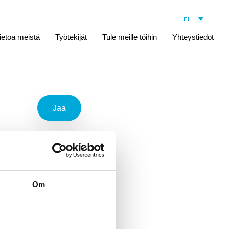
ietoa meistä
Työtekijät
Tule meille töihin
Yhteystiedot
Jaa
 Richter
Om
 women’s clinic in