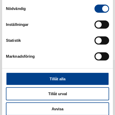
Samtyckesval
Päästä portaali
tähän
Nödvändig
Inställningar
Statistik
Marknadsföring
Tillåt alla
Tillåt urval
Gedeon Richter Nordics AB
Barnhusgatan 22, 5tr, 111 23 Stockholm, Sweden
Avvisa
Vaihde:
+46 8 611 24 00