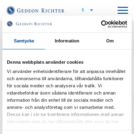
Kaikki uutiset
Samtycke
Information
Om
Denna webbplats använder cookies
Vi använder enhetsidentifierare för att anpassa innehållet
och annonserna till användarna, tillhandahålla funktioner
för sociala medier och analysera vår trafik. Vi
vidarebefordrar även sådana identifierare och annan
Jaa
AJANKOHTAISTA
information från din enhet till de sociala medier och
annons- och analysföretag som vi samarbetar med.
Ensimmäinen potilasportaali
Dessa kan i sin tur kombinera informationen med annan
myoomista on täällä
information som du har tillhandahållit eller som de har
samlat in när du har använt deras tjänster.
2017-03-30