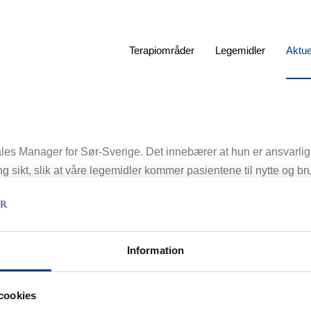
Terapiområder
Legemidler
Aktue
les Manager for Sør-Sverige. Det innebærer at hun er ansvarlig f
 sikt, slik at våre legemidler kommer pasientene til nytte og bru
være en ressurs for både lege og pasient.
 imponerende bakgrunn fra legemiddelindustrien. Hun har tidlige
områder som diabetes, infeksjon og øyne.
Information
ikke bare for å koble av, men også for å oppleve andre kulturer. 
uren, og hun driver med terrengløp.
cookies