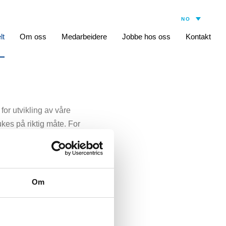
lt
Om oss
Medarbeidere
Jobbe hos oss
Kontakt
or utvikling av våre
kes på riktig måte. For
re erfaring fra Bayer
Om
Dessuten er hun veldig