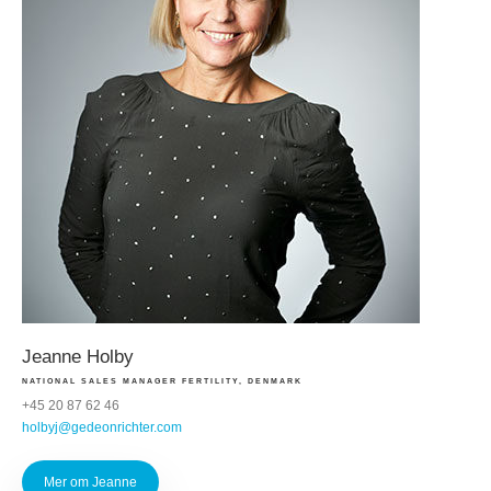
Jeanne Holby
NATIONAL SALES MANAGER FERTILITY, DENMARK
+45 20 87 62 46
holbyj@gedeonrichter.com
Mer om Jeanne