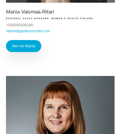
Mariia Vaismaa-Ritari
REGIONAL SALES MANAGER, WOMEN'S HEALTH FINLAND
+358505506260
ritarim@gedeonrichter.com
Mer om Mariia