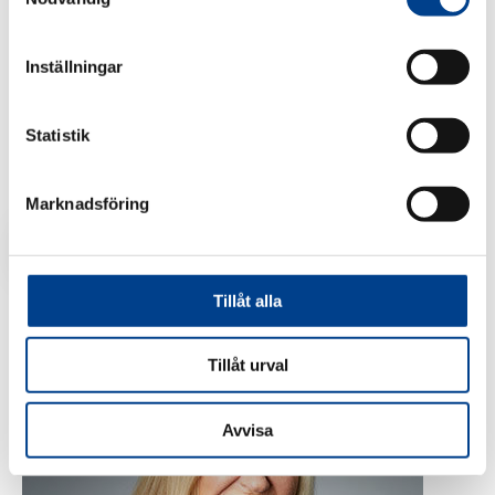
Inställningar
Amos Gyllenbögel
COMMERCIAL MANAGER FINLAND
Statistik
+358 503 102 900
gyllenbogela@gedeonrichter.com
Marknadsföring
Mer om Amos
Tillåt alla
Tillåt urval
Avvisa