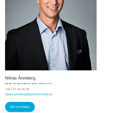
Niklas Årenberg
HEAD OF BUSINESS UNIT FERTILITY
+46 727 30 30 39
niklas.arenberg@gedeonrichter.eu
Mer om Niklas