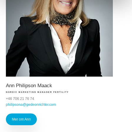
Ann Philipson Maack
NORDIC MARKETING MANAGER FERTILITY
+46 706 21 76 74
philipsona@gedeonrichter.com
Mer om Ann