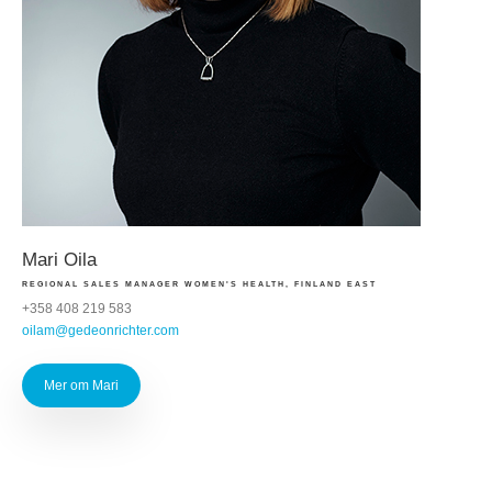
Mari Oila
REGIONAL SALES MANAGER WOMEN'S HEALTH, FINLAND EAST
+358 408 219 583
oilam@gedeonrichter.com
Mer om Mari