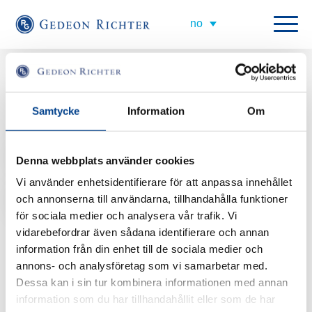
All employees
Regional Sales Manager Women's Health Denmark
Samtycke
Information
Om
West
helle.gravgaard@gedeonrichter.eu
Denna webbplats använder cookies
Vi använder enhetsidentifierare för att anpassa innehållet
+45 277 040 01
och annonserna till användarna, tillhandahålla funktioner
för sociala medier och analysera vår trafik. Vi
Helle er Regional Sales Manager for Danmark for regionene Jylland og
vidarebefordrar även sådana identifierare och annan
Fyn. Det innebærer at hun er ansvarlig for utvikling av våre
information från din enhet till de sociala medier och
kunderelasjoner på lang sikt, slik at våre legemidler kommer pasientene til
nytte og brukes på riktig måte.
annons- och analysföretag som vi samarbetar med.
Dessa kan i sin tur kombinera informationen med annan
information som du har tillhandahållit eller som de har