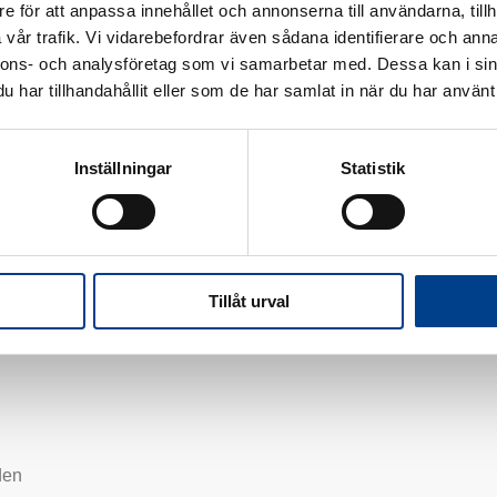
e för att anpassa innehållet och annonserna till användarna, tillh
vår trafik. Vi vidarebefordrar även sådana identifierare och anna
nnons- och analysföretag som vi samarbetar med. Dessa kan i sin
har tillhandahållit eller som de har samlat in när du har använt 
og å omgås nære og kjære, men fremfor alt å være sammen med s
Inställningar
Statistik
Tillåt urval
den